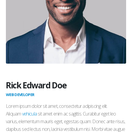
Rick Edward Doe
WEB DEVELOPER
Lorem ipsum dolor sit amet, consectetur adipiscing elit.
Aliquam
vehicula
sit amet enim ac sagittis. Curabitur eget leo
varius, elementum mauris eget, egestas quam. Donec ante risus,
dapibus sed lectus non, lacinia vestibulum nisi. Morbi vitae augue