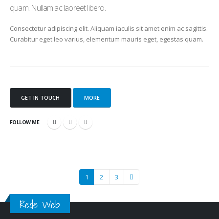
quam. Nullam ac laoreet libero.
Consectetur adipiscing elit. Aliquam iaculis sit amet enim ac sagittis.
Curabitur eget leo varius, elementum mauris eget, egestas quam.
GET IN TOUCH
MORE
FOLLOW ME
1
2
3
Rede Web