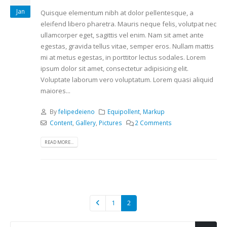
Jan
Quisque elementum nibh at dolor pellentesque, a
eleifend libero pharetra. Mauris neque felis, volutpat nec
ullamcorper eget, sagittis vel enim. Nam sit amet ante
egestas, gravida tellus vitae, semper eros. Nullam mattis
mi at metus egestas, in porttitor lectus sodales. Lorem
ipsum dolor sit amet, consectetur adipisicing elit.
Voluptate laborum vero voluptatum. Lorem quasi aliquid
maiores...
By
felipedeieno
Equipollent
,
Markup
Content
,
Gallery
,
Pictures
2 Comments
READ MORE...
1
2