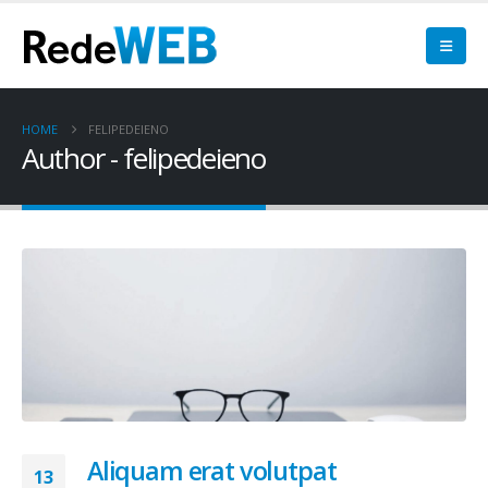
HOME
FELIPEDEIENO
Author - felipedeieno
Aliquam erat volutpat
13