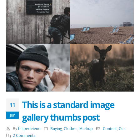
This is a standard image
11
gallery thumbs post
Jun
By
felipedeieno
Buying
,
Clothes
,
Markup
Content
,
Css
2 Comments