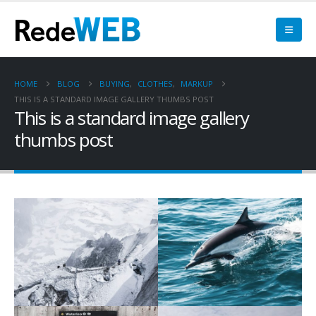
HOME
BLOG
BUYING
,
CLOTHES
,
MARKUP
THIS IS A STANDARD IMAGE GALLERY THUMBS POST
This is a standard image gallery
thumbs post