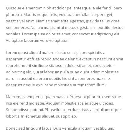
Quisque elementum nibh at dolor pellentesque, a eleifend libero
pharetra. Mauris neque felis, volutpat nec ullamcorper eget,
sagittis vel enim. Nam sit amet ante egestas, gravida tellus vitae,
semper eros. Nullam mattis mi at metus egestas, in porttitor lectus
sodales. Lorem ipsum dolor sit amet, consectetur adipisicing elit.
Voluptate laborum vero voluptatum.
Lorem quasi aliquid maiores iusto suscipit perspiciatis a
aspernatur et fuga repudiandae deleniti excepturi nesciunt animi
reprehenderit similique sit. ipsum dolor sit amet, consectetur
adipisicing elit. Qui at laborum nulla quae quibusdam molestias
earum suscipit dolorum debitis hic sint asperiores maxime
deserunt neque explicabo molestiae autem totam illum?
Maecenas semper aliquam massa. Praesent pharetra sem vitae
nisi eleifend molestie. Aliquam molestie scelerisque ultricies.
Suspendisse potenti. Phasellus interdum risus at mi ullamcorper
lobortis. In et metus aliquet, suscipit leo.
Donec sed tincidunt lacus. Duis vehicula aliquam vestibulum.