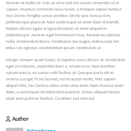
Aenean at mollis mi. Cras ac urna sed nisi auctor venenatis ut id
sapien. Vivamus commodo lacus lorem, a tristique sapien tempus
non. Donec fringilla cursus porttitor. Morbi quis massa id mi
pellentesque placerat. Nam scelerisque sit amet diam id blandit.
Nullam ultrices ligula at ligula tincidunt, sit amet aliquet mi
pellentesque. Aenean eget fermentum risus. Aenean eu ultricies
nulla, id bibendum libero. Vestibulum dui augue, malesuada nec
tellus vel, egestas condimentum ipsum. Vestibulum ut.
Integer semper quam turpis, id dapibus nunc ultrices at. Vestibulum
eget orci lobortis, imperdiet diam a, ornare eros. Nam porttitor
rutrum massa, eu varius velit facilisis at. Quisque porta elit et
viverra suscipit. Proin laoreet, nisl et auctor mollis, felis sapien
aliquet felis, nec facilisis tellus enim vitae enim. Nam rhoncus enim
diam, a consequat nisi bibendum pulvinar. Donec aliquam lectus
vitae ante pulvinar facilisis. Curabitur sed sem est.
Author