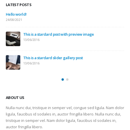
LATEST POSTS
This is a standard image gallery thumbs post
Hel
11/06/2016
24/
This is a standard embedded video post
10/06/2016
This is a standard HTML5 video post
30/05/2016
ABOUT US
Nulla nunc dui, tristique in semper vel, congue sed ligula. Nam dolor
ligula, faucibus id sodales in, auctor fringilla libero. Nulla nunc dui,
tristique in semper vel. Nam dolor ligula, faucibus id sodales in,