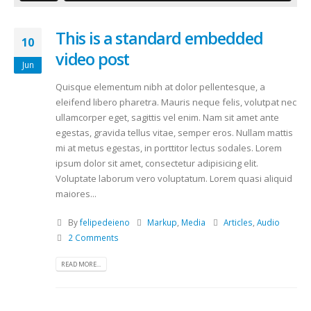
This is a standard embedded
10
video post
Jun
Quisque elementum nibh at dolor pellentesque, a
eleifend libero pharetra. Mauris neque felis, volutpat nec
ullamcorper eget, sagittis vel enim. Nam sit amet ante
egestas, gravida tellus vitae, semper eros. Nullam mattis
mi at metus egestas, in porttitor lectus sodales. Lorem
ipsum dolor sit amet, consectetur adipisicing elit.
Voluptate laborum vero voluptatum. Lorem quasi aliquid
maiores...
By
felipedeieno
Markup
,
Media
Articles
,
Audio
2 Comments
READ MORE...